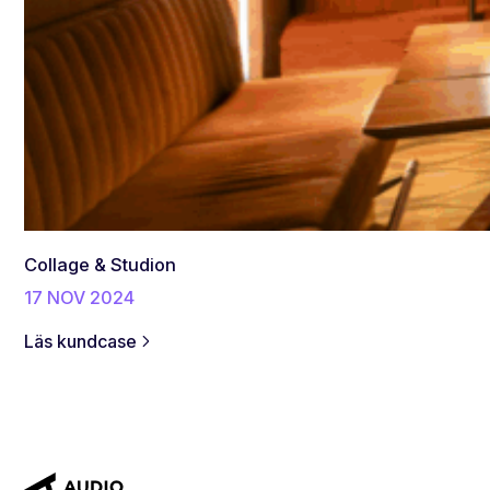
Collage & Studion
17 NOV 2024
:
Läs kundcase
C
o
l
l
a