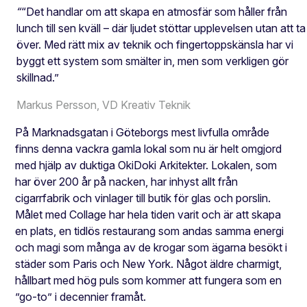
“
“Det handlar om att skapa en atmosfär som håller från
lunch till sen kväll – där ljudet stöttar upplevelsen utan att ta
över. Med rätt mix av teknik och fingertoppskänsla har vi
byggt ett system som smälter in, men som verkligen gör
skillnad.”
Markus Persson, VD Kreativ Teknik
På Marknadsgatan i Göteborgs mest livfulla område
finns denna vackra gamla lokal som nu är helt omgjord
med hjälp av duktiga OkiDoki Arkitekter. Lokalen, som
har över 200 år på nacken, har inhyst allt från
cigarrfabrik och vinlager till butik för glas och porslin.
Målet med Collage har hela tiden varit och är att skapa
en plats, en tidlös restaurang som andas samma energi
och magi som många av de krogar som ägarna besökt i
städer som Paris och New York. Något äldre charmigt,
hållbart med hög puls som kommer att fungera som en
”go-to” i decennier framåt.