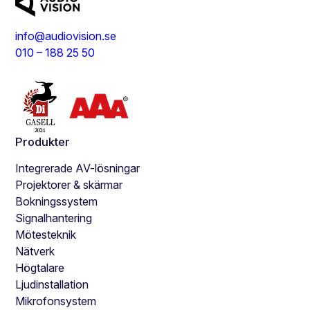
g
e
info@audiovision.se
&
010 – 188 25 50
S
t
u
d
i
o
Produkter
n
Integrerade AV-lösningar
Projektorer & skärmar
Bokningssystem
Signalhantering
Mötesteknik
Nätverk
Högtalare
Ljudinstallation
Mikrofonsystem