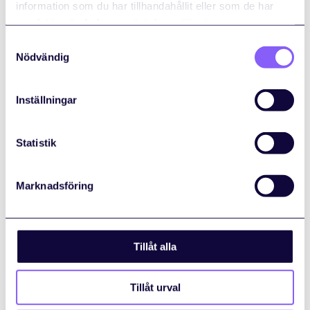
information som du har tillhandahållit eller som de har
Läs mer
samlat in när du har använt deras tjänster.
Samtyckesval
Nödvändig
Okt
Inställningar
6
LLB Expo
Statistik
Event
6 oktober 2026
Stockholmsmässan
Marknadsföring
Läs mer
Tillåt alla
Okt
30
Tillåt urval
Teamsdagen