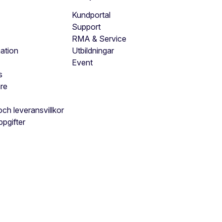
Kundportal
Support
RMA & Service
ation
Utbildningar
Event
s
are
och leveransvillkor
ppgifter