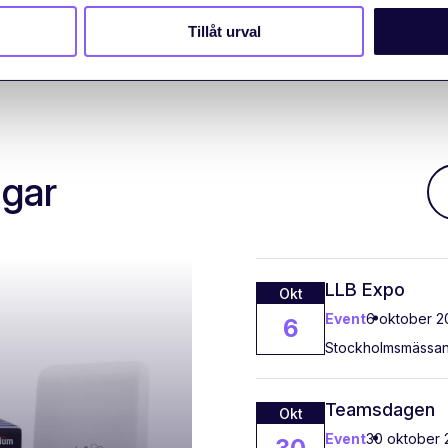
Tillåt urval
ngar
LLB Expo
Okt
Event
6 oktober 2
6
Stockholmsmässa
Teamsdagen
Okt
Event
30 oktober