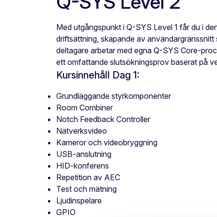
Q-SYS Level 2
Med utgångspunkt i Q-SYS Level 1 får du i den
driftsättning, skapande av användargränssnitt s
deltagare arbetar med egna Q-SYS Core-proce
ett omfattande slutsökningsprov baserat på verk
Kursinnehåll Dag 1:
Grundläggande styrkomponenter
Room Combiner
Notch Feedback Controller
Nätverksvideo
Kameror och videobryggning
USB-anslutning
HID-konferens
Repetition av AEC
Test och mätning
Ljudinspelare
GPIO