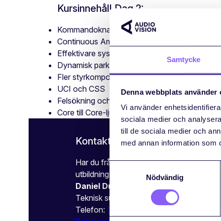
Kursinnehåll Dag 2:
Kommandoknappar och plugins
Continuous Ambient Compensator
Effektivare systemdesign
Samtycke
Dynamisk parkoppling
Fler styrkomponenter
UCI och CSS
Denna webbplats använder 
Felsökning och support inom nätverk
Vi använder enhetsidentifierar
Core till Core-ljud och styrning
sociala medier och analysera 
till de sociala medier och a
Kontakta oss – vi hjälper dig vid
med annan information som du 
Har du frågor kring våra utbildningar? Hör
Samtyckesval
utbildningsansvarig på Audiovision.
Nödvändig
Daniel Dunberg
Teknisk support
Telefon:
010-188 25 73