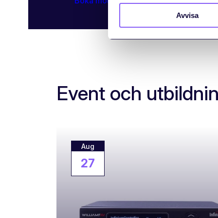
Boka möte med Daniel
Avvisa
Event och utbildni
Aug
27