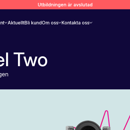
Utbildningen är avslutad
ent
Aktuellt
Bli kund
Om oss
Kontakta oss
l Two
gen