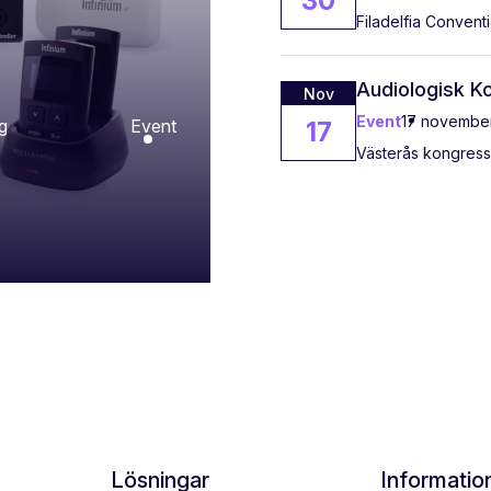
30
Filadelfia Convent
Audiologisk K
Nov
Event
17 novembe
g
Event
17
Västerås kongress
Lösningar
Informatio