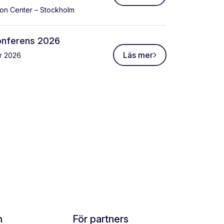
ion Center – Stockholm
onferens 2026
Läs mer
r 2026
n
För partners