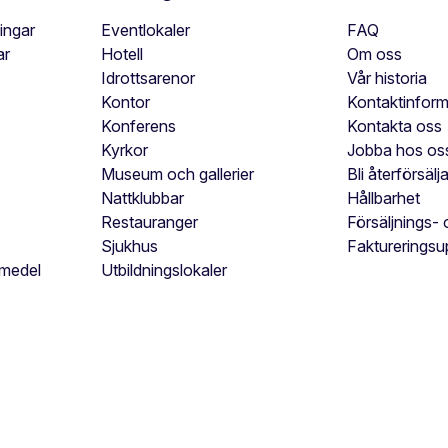
ingar
Eventlokaler
FAQ
ar
Hotell
Om oss
Idrottsarenor
Vår historia
Kontor
Kontaktinform
Konferens
Kontakta oss
Kyrkor
Jobba hos os
Museum och gallerier
Bli återförsälj
Nattklubbar
Hållbarhet
Restauranger
Försäljnings- 
Sjukhus
Faktureringsu
pmedel
Utbildningslokaler