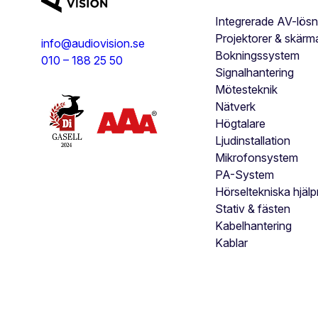
Integrerade AV-lösn
Projektorer & skärm
info@audiovision.se
Bokningssystem
010 – 188 25 50
Signalhantering
Mötesteknik
Nätverk
Högtalare
Ljudinstallation
Mikrofonsystem
PA-System
Hörseltekniska hjäl
Stativ & fästen
Kabelhantering
Kablar